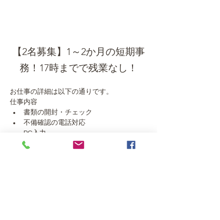
【2名募集】1～2か月の短期事
務！17時までで残業なし！
お仕事の詳細は以下の通りです。
仕事内容
書類の開封・チェック
不備確認の電話対応
PC入力
勤務条件
勤務期間:短期
勤務時間:月～金の9:00～17:00　週3～4
日
勤務地: 東京都江戸川区臨海町5-2-2
時給:1,410円
応募資格
未経験者でも可