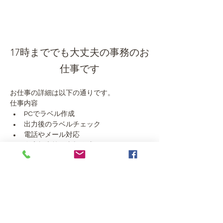
17時まででも大丈夫の事務のお
仕事です
お仕事の詳細は以下の通りです。
仕事内容
PCでラベル作成
出力後のラベルチェック
電話やメール対応
在庫報告等の書類作成
勤務条件
勤務期間:長期
勤務時間:月～金の9:00～17:00、9:00～
17:30、9:00～18:00、週5日
勤務地: 東京都江戸川区臨海町5-2-2
時給:1,370円
応募資格