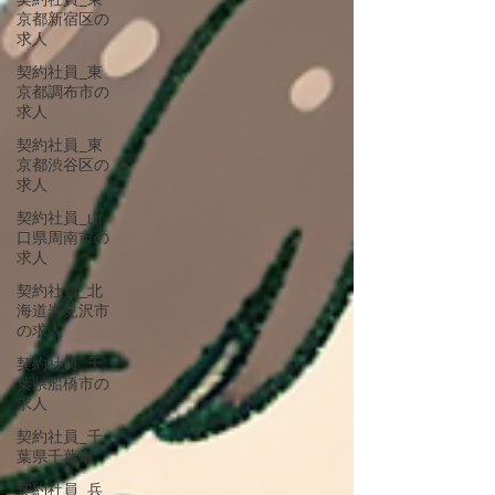
契約社員_東
京都新宿区の
求人
契約社員_東
京都調布市の
求人
契約社員_東
京都渋谷区の
求人
契約社員_山
口県周南市の
求人
契約社員_北
海道岩見沢市
の求人
契約社員_千
葉県船橋市の
求人
契約社員_千
葉県千葉市
契約社員_兵