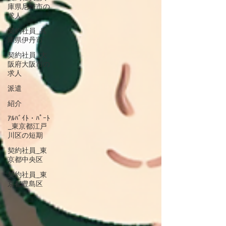
庫県尼崎市の
求人
契約社員_兵
庫県伊丹市
契約社員_大
阪府大阪市の
求人
派遣
紹介
ｱﾙﾊﾞｲﾄ・ﾊﾟｰﾄ
_東京都江戸
川区の短期
契約社員_東
京都中央区
契約社員_東
京都豊島区