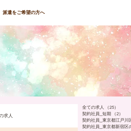
派遣をご希望の方へ
全ての求人
（25）
25件
契約社員_短期
（2）
2
の求人
契約社員_東京都江戸川
契約社員_東京都新宿区