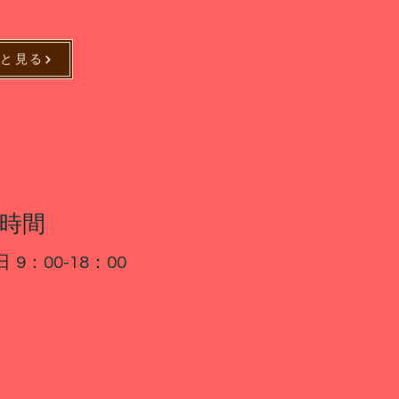
っと見る
付時間
日
​9：00-18：00