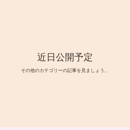
契約社員_東京都渋谷区の求人
契約社員_山口県周南
人
契約社員_千葉県船橋市の求人
契約社員_千葉県千
近日公開予定
契約社員_兵庫県伊丹市
契約社員_大阪府大阪市の求
その他のカテゴリーの記事を見ましょう。
区の短期
契約社員_東京都中央区
契約社員_東京都豊島