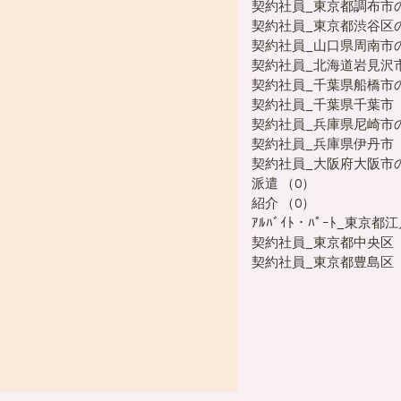
契約社員_東京都調布市
市の求人
契約社員_東京都渋谷区
契約社員_山口県周南市
契約社員_北海道岩見沢
契約社員_千葉県船橋市
葉市
契約社員_千葉県千葉市
契約社員_兵庫県尼崎市
契約社員_兵庫県伊丹市
契約社員_大阪府大阪市
人
派遣
紹介
派遣
（0）
0件の記事
紹介
（0）
0件の記事
ｱﾙﾊﾞｲﾄ・ﾊﾟｰﾄ_東京
区
契約社員_東京都中央区
契約社員_東京都豊島区